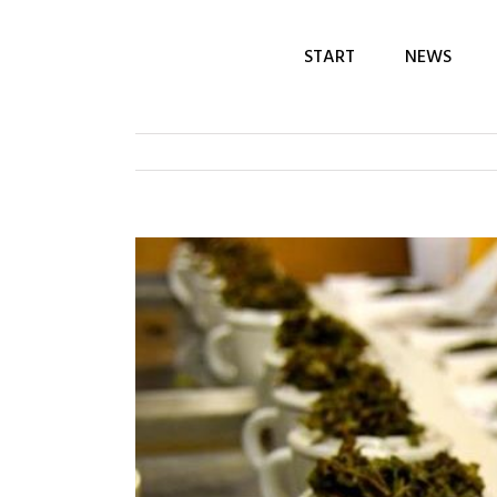
START
NEWS
View
Larger
Image