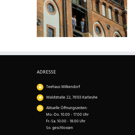
getroffen
Angebot des Monats
ADRESSE
Teehaus Wilkendorf
Waldstraße 22, 76133 Karlsruhe
Aktuelle Öffnungszeiten:
Mo.-Do. 10.00 - 17.00 Uhr
Fr.-Sa. 10.00 - 18.00 Uhr
So. geschlossen