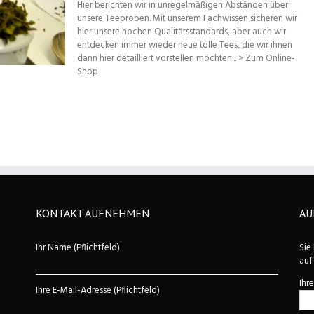
Hier berichten wir in unregelmäßigen Abständen über
unsere Teeproben. Mit unserem Fachwissen sicheren wir
hier unsere hochen Qualitätsstandards, aber auch wir
entdecken immer wieder neue tolle Tees, die wir ihnen
dann hier detailliert vorstellen möchten... > Zum Online-
Shop
KONTAKT AUFNEHMEN
AU
Ihr Name (Pflichtfeld)
Sie
auf
Ihr
Ihre E-Mail-Adresse (Pflichtfeld)