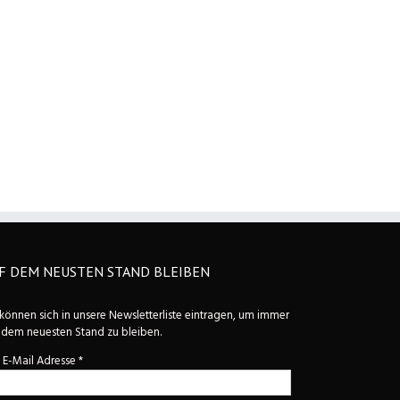
F DEM NEUSTEN STAND BLEIBEN
 können sich in unsere Newsletterliste eintragen, um immer
 dem neuesten Stand zu bleiben.
e E-Mail Adresse
*