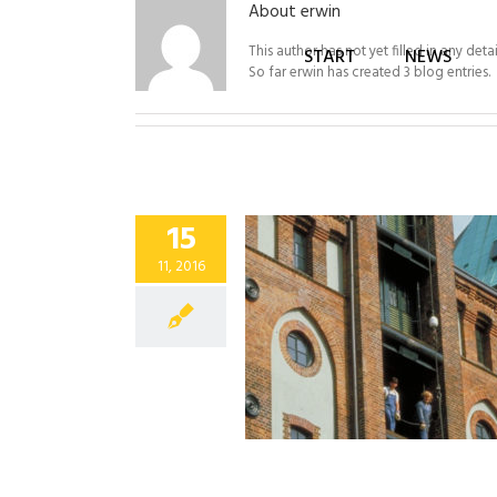
About
erwin
This author has not yet filled in any detai
START
NEWS
So far erwin has created 3 blog entries.
15
11, 2016
u bei uns eingetroffen