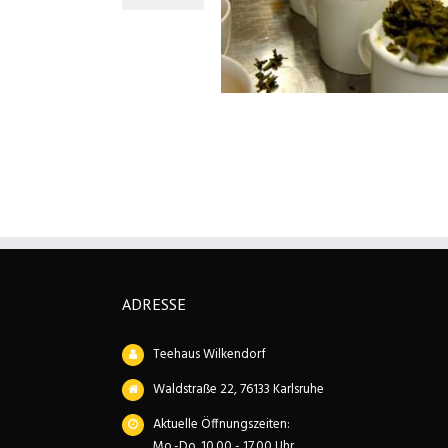
dere Tees aus aller Welt
ADRESSE
Teehaus Wilkendorf
Waldstraße 22, 76133 Karlsruhe
Aktuelle Öffnungszeiten:
Mo.-Do. 10.00 - 17.00 Uhr